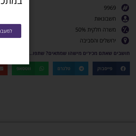
9969
חשבונאות
משרה חלקית 50%
למעבר 
ירושלים והסביבה
חושבים שאתם מכירים מישהו שמתאים? שתפו...
פייסבוק
טלגרם
ווטסאפ