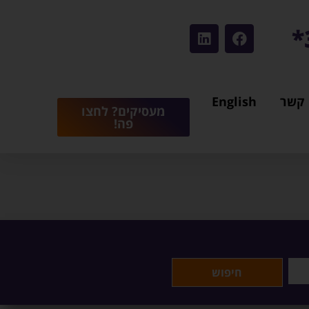
 קשר
English
מעסיקים? לחצו
פה!