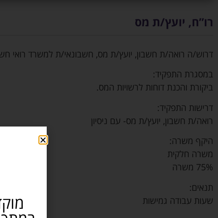
רו”ח, יועץ/ת מס
דרוש/ה רואה/ת חשבון, יועץ/ת מס, חשבונאי/ת למשרד רואי חשב
במסגרת התפקיד:
ביקורת והכנת דוחות לרשויות המס.
דרישות התפקיד:
רואה/ת חשבון, יועץ/ת מס- עם ניסיון
היקף משרה:
משרה חלקית
75% משרה
תנאים:
מוקד
שעות עבודה גמישות