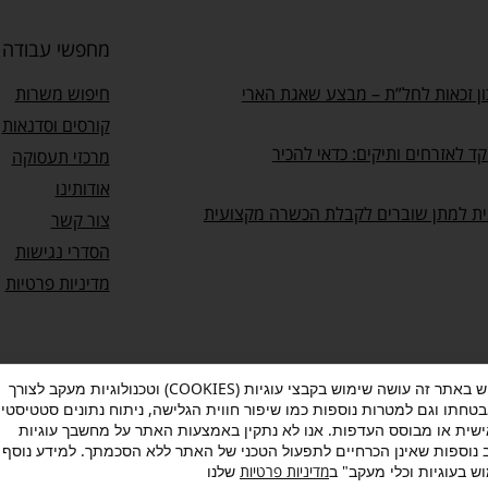
מחפשי עבודה
ן זכאות לחל”ת – מבצע שאגת הארי
חיפוש משרות
קורסים וסדנאות
ד לאזרחים ותיקים: כדאי להכיר
מרכזי תעסוקה
אודותינו
ית למתן שוברים לקבלת הכשרה מקצועית
צור קשר
הסדרי נגישות
מדיניות פרטיות
מעוף עושה שימוש באתר זה עושה שימוש בקבצי עוגיות (COOKIES) וטכנולוגיות מעקב לצורך
בטחתו וגם למטרות נוספות כמו שיפור חווית הגלישה, ניתוח נתונים סטטיסטיי
ות
–
תנאי שימוש
–
אישור הצטרפות לתוכנית “ותיקים בעבודה”
שית או מבוסס העדפות. אנו לא נתקין באמצעות האתר על מחשבך עוגיות
ב נוספות שאינן הכרחיים לתפעול הטכני של האתר ללא הסכמתך. למידע נוסף 
ש בעוגיות וכלי מעקב" ב
מדיניות פרטיות
שלנו