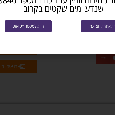
שנדע ימים שקטים בקרוב
לאתר לחצו כאן
חיוג למספר *8840
שלח קו"ח למ
מייל
צרו איתי ק