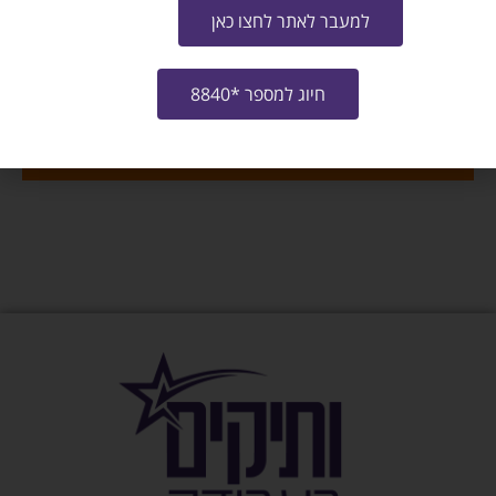
מייל
למעבר לאתר לחצו כאן
שלח קו"ח למשרה
חיוג למספר *8840
צרו איתי קשר