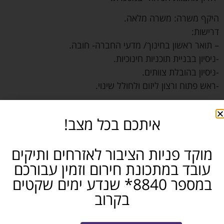
היקף משרה: משרה מלאה.
דרישות:
– תואר ראשון בחינוך/ מדעי החברה- חובה.
-ניסיון בבניית תוכניות חינוכיות.
-ניסיון בהובלת צוותים.
-ראש פתוח ורצון ליזום ולחולל שינוי.
10064
איתכם בכל מצב!
מזכירות ואדמינסטרציה
משרה מלאה
מוקד פניות הציבור לאזרחים ותיקים
אשדוד והסביבה
עובד במתכונת חירום וזמין עבורכם
חושבים שאתם מכירים מישהו שמתאים? שתפו...
במספר 8840* שנדע ימים שקטים
בקרוב
פייסבוק
טלגרם
ווטסאפ