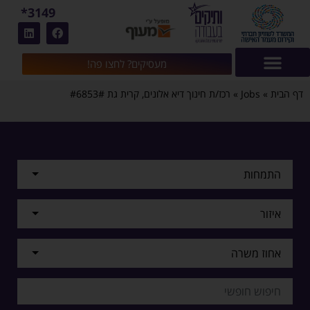
3149*
מעסיקים? לחצו פה!
דף הבית
»
Jobs
»
רכז/ת חינוך דיא אלונים, קרית גת #6853#
התמחות
איזור
אחוז משרה