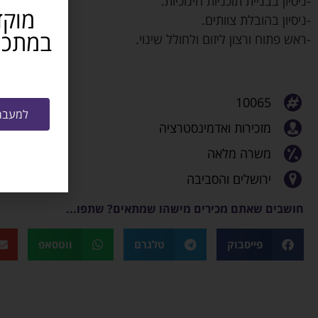
-ניסיון בבניית תוכניות חינוכיות.
מוקד
-ניסיון בהובלת צוותים.
-ראש פתוח ורצון ליזום ולחולל שינוי.
10065
למעבר 
מזכירות ואדמינסטרציה
משרה מלאה
ירושלים והסביבה
חושבים שאתם מכירים מישהו שמתאים? שתפו...
פייסבוק
טלגרם
ווטסאפ