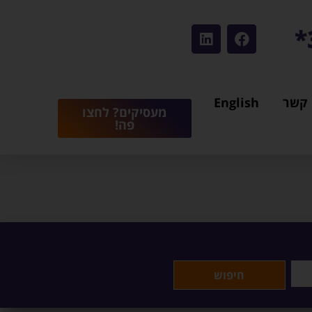
 קשר
English
מעסיקים? לחצו
פה!