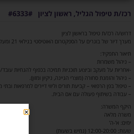
רכז/ת טיפול הגליל, ראשון לציון #6333#
דרוש/ה רכז/ת טיפול בראשון לציון
מערך דיור של בוגרים על הספקטרום האוטיסטי בגילאי 21 ומעלה
תיאור התפקיד:
– ניהול משמרות
-אחריות על מעקב וביצוע תוכניות תמיכה בכפוף להנחיות עובד/
– ניהול והזמנת סחורה (מוצרי הגיינה, ניקיון ומזון).
– טיפול בפן הרפואי – קביעת תורים וליווי דיירים למרפאות ובתי 
– עבודה בשיתוף פעולה עם אם הבית.
היקף המשרה:
משרה מלאה
ימים: א’-ה’
שעות: 12:00-20:00 (גמיש בשעות)