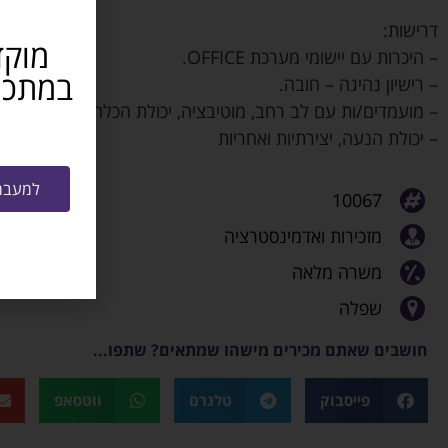
דרישות:
מוקד
– היכרות עם יישומי מערכת OFFICE.
– רישיון נהיגה – חובה.
– מועמדים/ות עם לב רחב, מוטיבציה, יכולת הכלה ורצון להוביל 
– יכולת הנעה, יצירתיות ואחריות
למעבר 
10067
מזכירות ואדמינסטרציה
משרה מלאה
שפלה
חושבים שאתם מכירים מישהו שמתאים? שתפו...
פייסבוק
טלגרם
ווטסאפ