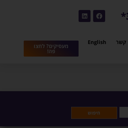
 קשר
English
מעסיקים? לחצו
פה!