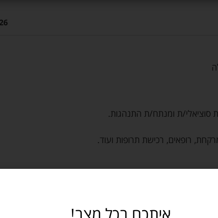
26
ת סוציאלי/ת ומנתח/ת התנהגות.
מרקחת, רופאים, רכישת תרופות ועוד.
איתכם בכל מצב!