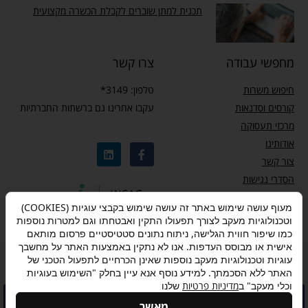
תכנית למתן שוברים לקבלת הכשרה מקצועית
מחפשי עבודה
צרו קשר
חיפוש משרות
טלפון: 3149*
קורסים וסדנאות
עקבו אחרינו גם ברשתות החברתיות
מרכזי תעסוקה
אודותינו
צור קשר
הסדרי נגישות
מדיניות פרטיות
מעוף עושה שימוש באתר זה עושה שימוש בקבצי עוגיות (COOKIES)
וטכנולוגיות מעקב לצורך תפעולו התקין ואבטחתו וגם למטרות נוספות
כמו שיפור חווית הגלישה, ניתוח נתונים סטטיסטיים פרסום מותאם
אישית או מבוסס העדפות. אנו לא נתקין באמצעות האתר על מחשבך
עוגיות וטכנולוגיות מעקב נוספות שאינן הכרחיים לתפעול הטכני של
מדיניות פרטיות
–
תנאי שימוש
–
אישור הצטרפות לתוכנית “ותיקים בעבודה”
האתר ללא הסכמתך. למידע נוסף אנא עיין בחלק "השימוש בעוגיות
וכלי מעקב" ב
מדיניות פרטיות
שלנו
להצטרפות לתוכנית לחצו
מאשר