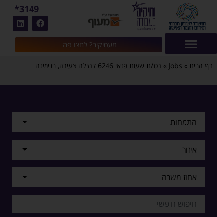
3149*
מעסיקים? לחצו פה!
דף הבית
»
Jobs
»
רכז/ת שעות פנאי 6246 קהילה צעירה, בנימינה
התמחות
איזור
אחוז משרה