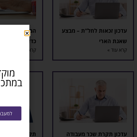
עדכון זכאות לחל”ת – מבצע
המוקד לאזרחים 
שאגת הארי
כדאי להכיר
קרא עוד »
קרא עוד »
מוקד
למעבר 
עדכון תקרת שכר מעבודה
תקן אזרח ותיק: