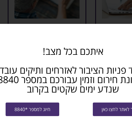
ותיקים:
תכנית למתן שוברים לקבלת
הכשרה מקצועית
איתכם בכל מצב!
קרא עוד »
 פניות הציבור לאזרחים ותיקים עובד
שנדע ימים שקטים בקרוב
לאתר לחצו כאן
חיוג למספר *8840
 חידושים
עדכון מהמשרד לשוויון