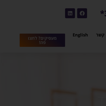
 קשר
English
מעסיקים? לחצו
פה!
ד