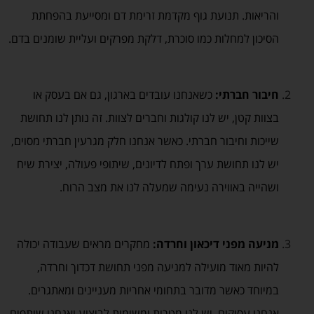
והריאות. תנועת גוף מקדמת זרימת דם ומסייעת בהפחתת
הסיכון למחלות כמו סוכרת, דלקת מפרקים ועליית שומנים בדם.
חיבור חברתי:
כשאנחנו עובדים בארגון, גם אם בעסק או
בצוות קטן, יש לנו קולגות וחברים לצוות. זה נותן לנו תחושת
שייכות וחיבור חברתי. כאשר אנחנו חלק מגרעין חברתי מסוים,
יש לנו תחושת ערך ופתח לדיונים, שיתופי פעולה, יצירת שיח
ושהייה באווירה נעימה שמעלה לנו את מצב הרוח.
מניעה מפני דיכאון וחרדה:
מחקרים מראים שעבודה יכולה
להיות מאוד מועילה למניעה מפני תחושת דכדוך וחרדה,
במיוחד כאשר מדובר בתחומי אחריות מעניינים ומאתגרים.
אנחנו עסוקים, יש לנו מטרות ומשימות לביצוע ואנחנו שותפים