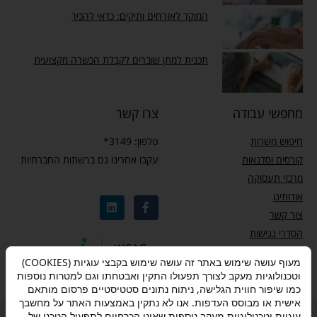
המוקד לאזרחים ותיקים: כדאי להכיר
תכנית למתן שוברים לקבלת הכשרה מקצועית
מחפשי עבודה
צרו קשר
חיפוש משרות
טלפון: 3149*
קורסים וסדנאות
עקבו אחרינו גם ברשתות החברתיות
מרכזי תעסוקה
אודותינו
צור קשר
הסדרי נגישות
מדיניות פרטיות
מעוף עושה שימוש באתר זה עושה שימוש בקבצי עוגיות (COOKIES)
וטכנולוגיות מעקב לצורך תפעולו התקין ואבטחתו וגם למטרות נוספות
כמו שיפור חווית הגלישה, ניתוח נתונים סטטיסטיים פרסום מותאם
אישית או מבוסס העדפות. אנו לא נתקין באמצעות האתר על מחשבך
עוגיות וטכנולוגיות מעקב נוספות שאינן הכרחיים לתפעול הטכני של