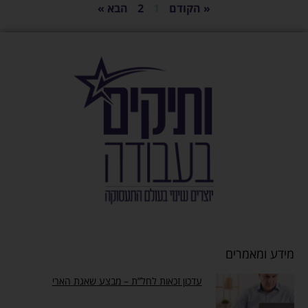
« הקודם
1
2
הבא »
מידע ומאמרים
עדכון זכאות לחל”ת – מבצע שאגת הארי