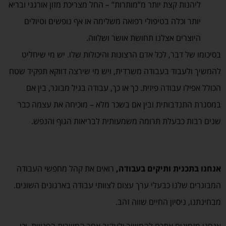
ליהנות קצת יותר מ”מותרות” – החל מצריכת מזון אורגני ובריא
יותר וכלה בטיפולי רפואה משלימה או אף נופשים וטיולים
היוצרים אצלנו תחושת אושר ושלווה.
בסיכומו של דבר, לכל אדם הרצונות והיכולות שלו. יש מי שיחליט
להמשיך ולעבוד בעבודה משרדית, ויש מי שירצה דווקא תפקיד שטח
הכולל אפילו עבודה פיזית. כך או כך, עבודה בגיל מבוגר, בין אם
במסגרת התנדבותית ובין אם בשכר מלא – מוכיחה את עצמה כבר
שנים רבות כבעלת תרומה משמעותית לבריאות הגוף והנפש.
אנחנו בתכנית ותיקים בעבודה,
רואים את קהל מחפשי העבודה
המבוגרים שלנו כבעלי ערך עצום לצוותי עבודה בארגונים השונים.
מבחינתנו, ניסיון החיים שווה זהב.
אנחנו מזמינים אתכם להמשיך ולעקוב אחר המשרות הפנויות, וכן