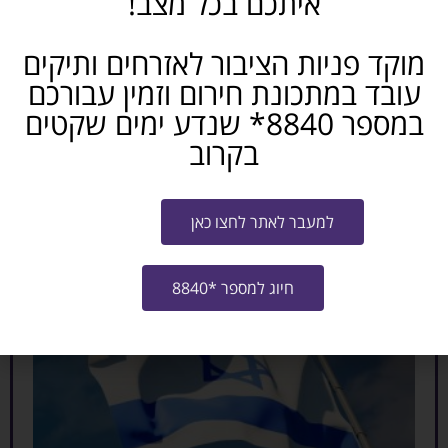
איתכם בכל מצב!
מוקד פניות הציבור לאזרחים ותיקים
עובד במתכונת חירום וזמין עבורכם
עדכון מהמשרד לשוויון חברתי וקידום מעמד
במספר 8840* שנדע ימים שקטים
האישה: זכאות הארכת גיל פרישה לעובד שילדו
בקרוב
נפטר
קרא עוד »
למעבר לאתר לחצו כאן
חיוג למספר *8840